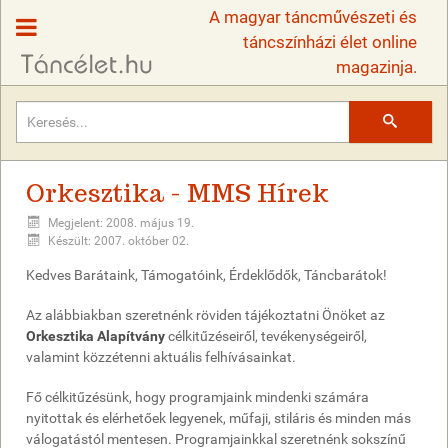
A magyar táncművészeti és
táncszínházi élet online
magazinja.
Keresés
Orkesztika - MMS Hírek
Megjelent: 2008. május 19.
Készült: 2007. október 02.
Kedves Barátaink, Támogatóink, Érdeklődők, Táncbarátok!
Az alábbiakban szeretnénk röviden tájékoztatni Önöket az
Orkesztika Alapítvány
célkitűzéseiről, tevékenységeiről,
valamint közzétenni aktuális felhívásainkat.
Fő célkitűzésünk, hogy programjaink mindenki számára
nyitottak és elérhetőek legyenek, műfaji, stiláris és minden más
válogatástól mentesen. Programjainkkal szeretnénk sokszínű