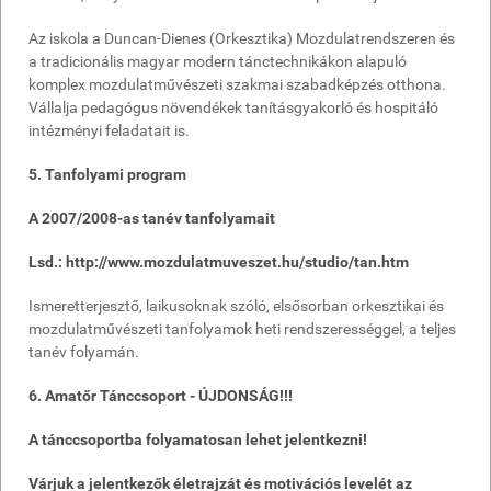
Az iskola a Duncan-Dienes (Orkesztika) Mozdulatrendszeren és
a tradicionális magyar modern tánctechnikákon alapuló
komplex mozdulatművészeti szakmai szabadképzés otthona.
Vállalja pedagógus növendékek tanításgyakorló és hospitáló
intézményi feladatait is.
5. Tanfolyami program
A 2007/2008-as tanév tanfolyamait
Lsd.: http://www.mozdulatmuveszet.hu/studio/tan.htm
Ismeretterjesztő, laikusoknak szóló, elsősorban orkesztikai és
mozdulatművészeti tanfolyamok heti rendszerességgel, a teljes
tanév folyamán.
6. Amatőr Tánccsoport - ÚJDONSÁG!!!
A tánccsoportba folyamatosan lehet jelentkezni!
Várjuk a jelentkezők életrajzát és motivációs levelét az