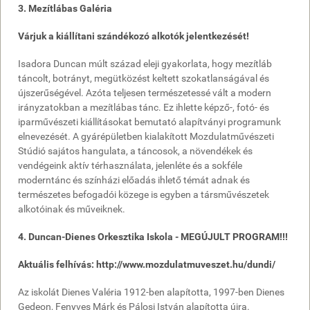
3. Mezítlábas Galéria
Várjuk a kiállítani szándékozó alkotók jelentkezését!
Isadora Duncan múlt század eleji gyakorlata, hogy mezítláb
táncolt, botrányt, megütközést keltett szokatlanságával és
újszerűségével. Azóta teljesen természetessé vált a modern
irányzatokban a mezítlábas tánc. Ez ihlette képző-, fotó- és
iparművészeti kiállításokat bemutató alapítványi programunk
elnevezését. A gyárépületben kialakított Mozdulatművészeti
Stúdió sajátos hangulata, a táncosok, a növendékek és
vendégeink aktív térhasználata, jelenléte és a sokféle
moderntánc és színházi előadás ihlető témát adnak és
természetes befogadói közege is egyben a társművészetek
alkotóinak és műveiknek.
4. Duncan-Dienes Orkesztika Iskola - MEGÚJULT PROGRAM!!!
Aktuális felhívás: http://www.mozdulatmuveszet.hu/dundi/
Az iskolát Dienes Valéria 1912-ben alapította, 1997-ben Dienes
Gedeon, Fenyves Márk és Pálosi István alapította újra.