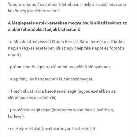
"laboratóriumot" szeretnénk létrehozni, mely a kisebb létszámú
közönség jelenlétére számít.
A Meglepetés esték keretében megvalósuló előadásokhoz az
alábbi feltételeket tudjuk biztosítani:
- a Mozdulatművészeti Stúdió Berczik Sára -termét az előadás
napján (egyes esetekben plusz egy beépítési napot és főpróba
napot),
- próba-lehetőséget az előadást megelőző időszakban,
- alap fény- és hangtechnikát, táncszőnyeget,
- 1 technikust, aki a beépítésnél segít (egyes esetekben az
előadáson és a próbán is),
- promóciós segítséget (internetes weboldalak, szórólap,
körlevél),
- csekély mértékű, bevételarányos tiszteletdíjat.