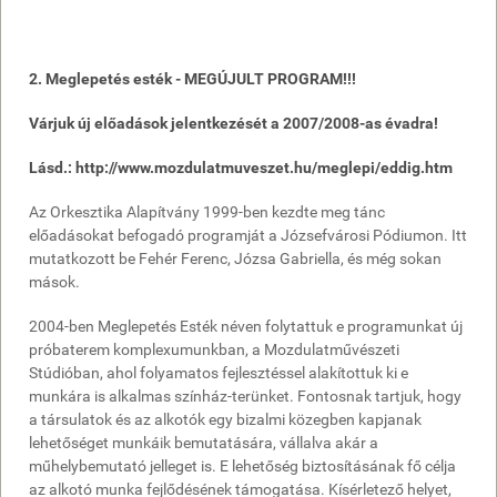
2. Meglepetés esték - MEGÚJULT PROGRAM!!!
Várjuk új előadások jelentkezését a 2007/2008-as évadra!
Lásd.: http://www.mozdulatmuveszet.hu/meglepi/eddig.htm
Az Orkesztika Alapítvány 1999-ben kezdte meg tánc
előadásokat befogadó programját a Józsefvárosi Pódiumon. Itt
mutatkozott be Fehér Ferenc, Józsa Gabriella, és még sokan
mások.
2004-ben Meglepetés Esték néven folytattuk e programunkat új
próbaterem komplexumunkban, a Mozdulatművészeti
Stúdióban, ahol folyamatos fejlesztéssel alakítottuk ki e
munkára is alkalmas színház-terünket. Fontosnak tartjuk, hogy
a társulatok és az alkotók egy bizalmi közegben kapjanak
lehetőséget munkáik bemutatására, vállalva akár a
műhelybemutató jelleget is. E lehetőség biztosításának fő célja
az alkotó munka fejlődésének támogatása. Kísérletező helyet,