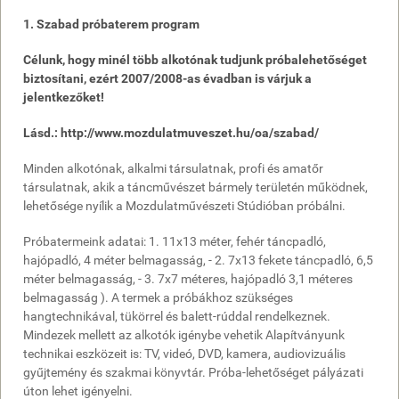
1. Szabad próbaterem program
Célunk, hogy minél több alkotónak tudjunk próbalehetőséget
biztosítani, ezért 2007/2008-as évadban is várjuk a
jelentkezőket!
Lásd.: http://www.mozdulatmuveszet.hu/oa/szabad/
Minden alkotónak, alkalmi társulatnak, profi és amatőr
társulatnak, akik a táncművészet bármely területén működnek,
lehetősége nyílik a Mozdulatművészeti Stúdióban próbálni.
Próbatermeink adatai: 1. 11x13 méter, fehér táncpadló,
hajópadló, 4 méter belmagasság, - 2. 7x13 fekete táncpadló, 6,5
méter belmagasság, - 3. 7x7 méteres, hajópadló 3,1 méteres
belmagasság ). A termek a próbákhoz szükséges
hangtechnikával, tükörrel és balett-rúddal rendelkeznek.
Mindezek mellett az alkotók igénybe vehetik Alapítványunk
technikai eszközeit is: TV, videó, DVD, kamera, audiovizuális
gyűjtemény és szakmai könyvtár. Próba-lehetőséget pályázati
úton lehet igényelni.