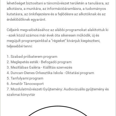
lehetőséget biztosítani a táncművészet területén a tanulásra, az
alkotásra, a munkára, az információáramlásra, a tudományos
kutatásra, az önkifejezésre és a fejlődésre az alkotóknak és az
érdeklődőknek egyaránt.
Céljaink megvalósításához az alábbi programokat alakítottuk ki
- ezek közül számos már évek óta sikeresen működik, új és
megújult programjainkkal a "régieket" kívánjuk kiegészíteni,
teljesebbé tenni:
1. Szabad próbaterem program
2. Meglepetés esték - Befogadó program
3. Mezítlábas Galéria - Kiállítás szervezés
4. Duncan-Dienes Orkesztika Iskola - Oktatási program
5. Tanfolyami program
6. Amatőr Tánccsoport
7. Mozdulatművészeti Gyűjtemény: Audiovizuális gyűjtemény és
szakmai könyvtár