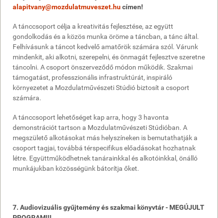
alapitvany@mozdulatmuveszet.hu
címen!
A tánccsoport célja a kreativitás fejlesztése, az együtt
gondolkodás és a közös munka öröme a táncban, a tánc által.
Felhívásunk a táncot kedvelő amatőrök számára szól. Várunk
mindenkit, aki alkotni, szerepelni, és önmagát fejlesztve szeretne
táncolni. A csoport önszerveződő módon működik. Szakmai
támogatást, professzionális infrastruktúrát, inspiráló
környezetet a Mozdulatművészeti Stúdió biztosít a csoport
számára.
A tánccsoport lehetőséget kap arra, hogy 3 havonta
demonstrációt tartson a Mozdulatművészeti Stúdióban. A
megszülető alkotásokat más helyszíneken is bemutathatják a
csoport tagjai, továbbá térspecifikus előadásokat hozhatnak
létre. Együttműködhetnek tanárainkkal és alkotóinkkal, önálló
munkájukban közösségünk bátorítja őket.
7. Audiovizuális gyűjtemény és szakmai könyvtár - MEGÚJULT
PROGRAM!!!