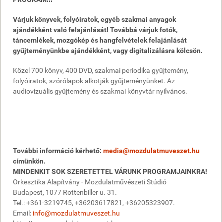
Várjuk könyvek, folyóiratok, egyéb szakmai anyagok
ajándékként való felajánlását! Továbbá várjuk fotók,
táncemlékek, mozgókép és hangfelvételek felajánlását
gyűjteményünkbe ajándékként, vagy digitalizálásra kölcsön.
Közel 700 könyv, 400 DVD, szakmai periodika gyűjtemény,
folyóiratok, szórólapok alkotják gyűjteményünket. Az
audiovizuális gyűjtemény és szakmai könyvtár nyilvános.
További információ kérhető:
media@mozdulatmuveszet.hu
címünkön.
MINDENKIT SOK SZERETETTEL VÁRUNK PROGRAMJAINKRA!
Orkesztika Alapítvány - Mozdulatművészeti Stúdió
Budapest, 1077 Rottenbiller u. 31.
Tel.: +361-3219745, +36203617821, +36205323907.
Email:
info@mozdulatmuveszet.hu