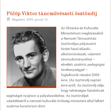
Fülöp Viktor táncművészeti ösztöndíj
Megjelent: 2009. január 16.
Az Oktatási és Kulturális
Minisztérium megbízásából
a Nemzeti Táncszínház
ösztöndíjas pályázatot
hirdet fiatal előadó-,
alkotóművészek, valamint
tánctudományokkal –
elméleti, szakírói, pedagógiai
tevékenységgel –
foglalkozók részére 2009.
évre. (Az ösztöndíj naptári
évre szól). Az ösztöndíj célja:
hogy tehetséges fiataloknak
segítséget nyújtson a pályakezdéshez. Az ösztöndíjak
odaítéléséről a nemzeti kulturális örökség minisztere által felkért
szakmai kuratórium dönt.