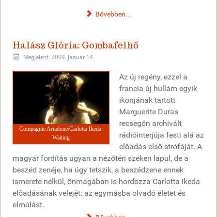
Bővebben...
Halász Glória: Gombafelhő
Megjelent: 2009. január 14.
Az új regény, ezzel a
francia új hullám egyik
ikonjának tartott
Marguerite Duras
recsegőn archivált
Compagnie Ariadone/Carlotta Ikeda:
rádióinterjúja festi alá az
Waiting
előadás első strófáját. A
magyar fordítás ugyan a nézőtéri széken lapul, de a
beszéd zenéje, ha úgy tetszik, a beszédzene ennek
ismerete nélkül, önmagában is hordozza Carlotta Ikeda
előadásának velejét: az egymásba olvadó életet és
elmúlást.