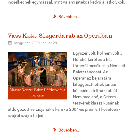
incselkednek egymással, mint valami játékos kedvű állatkölykök.
Bővebben...
Vass Kata: Slágerdarab az Operában
Megjelent: 2009. január 29.
Egyszer volt, hol nem volt…
Hófehérkéről és a hét
törpéről mesélnek a Nemzeti
Balett táncosai. Az
Operaház bejáratára
kifüggeszthették január
Magyar Nemzeti Balett: Hófehérke és a
közepén a teltház táblát.
hét törpe
Nem meglepő, a Grimm-
testvérek klasszikusának
átdolgozott verziójának sikere - a 2004-es premiert követően -
szájról szájra terjedt.
Bővebben...