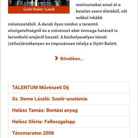
motívumokat emel át a
Győri Balett: Gaudi
katalán zseni életéből, sőt
sokkal inkább
művészetéből. A darab ilyen módon a teremtő
elszigeteltségről és a művészet akár önmaga határait is
leromboló erejéről beszél. A közhelyesélyes témát
(stílus)érzékenyen és impozánsan tálalja a Győri Balett.
Bővebben...
TALENTUM Művészeti Díj
Sz. Deme László: Szatír-anatómia
Halász Tamás: Bontási anyag
Halász Glória: Falloszgalopp
Táncmaraton 2008