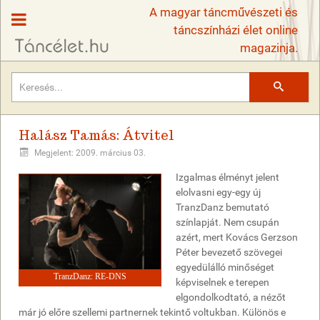
A magyar táncművészeti és
táncszínházi élet online
magazinja.
Keresés
Halász Tamás: Átvitel
Megjelent: 2009. március 03.
Izgalmas élményt jelent
elolvasni egy-egy új
TranzDanz bemutató
színlapját. Nem csupán
azért, mert Kovács Gerzson
Péter bevezető szövegei
egyedülálló minőséget
TranzDanz: RE-DNS
képviselnek e terepen
elgondolkodtató, a nézőt
már jó előre szellemi partnernek tekintő voltukban. Különös e