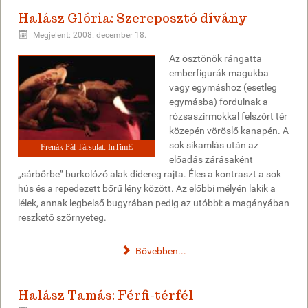
Halász Glória: Szereposztó dívány
Megjelent: 2008. december 18.
Az ösztönök rángatta
emberfigurák magukba
vagy egymáshoz (esetleg
egymásba) fordulnak a
rózsaszirmokkal felszórt tér
közepén vöröslő kanapén. A
sok sikamlás után az
Frenák Pál Társulat: InTimE
előadás zárásaként
„sárbőrbe” burkolózó alak didereg rajta. Éles a kontraszt a sok
hús és a repedezett bőrű lény között. Az előbbi mélyén lakik a
lélek, annak legbelső bugyrában pedig az utóbbi: a magányában
reszkető szörnyeteg.
Bővebben...
Halász Tamás: Férfi-térfél