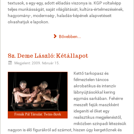
textusok, s egy-egy, adott előadás viszonya is. KGP voltaképp
teljes munkásságát, saját világlátását, kultúra-értelmezésének,
hagyomány-, modernség-, haladás-képének alapvetéseit
olvashatjuk e lapokon.
Bővebben...
Sz. Deme László: Kétállapot
Megjelent: 2009. február 15.
Kettő tarkopasz és
félmeztelen táncos
akrobatikus és intenzív
lábnyújtásokkal kering
egymás sarkában. Fehérre
meszelt fejük maszkként
idegeníti el őket egy
Frenák Pál Társulat: Twins-Ikrek
realisztikus megjelenéstől,
miközben színpadi létezésük
nagyon is élő figurákról ad számot, hiszen úgy kergetőznek és