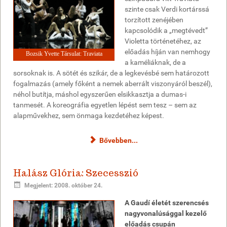
szinte csak Verdi kortárssá
torzított zenéjében
kapcsolódik a „megtévedt”
Violetta történetéhez, az
előadás híján van nemhogy
Bozsik Yvette Társulat: Traviata
a kaméliáknak, de a
sorsoknak is. A sötét és szikár, de a legkevésbé sem határozott
fogalmazás (amely főként a nemek aberrált viszonyáról beszél),
néhol butítja, máshol egyszerűen elsikkasztja a dumas-i
tanmesét. A koreográfia egyetlen lépést sem tesz – sem az
alapművekhez, sem önmaga kezdetéhez képest.
Bővebben...
Halász Glória: Szecesszió
Megjelent: 2008. október 24.
A Gaudí életét szerencsés
nagyvonalúsággal kezelő
előadás csupán