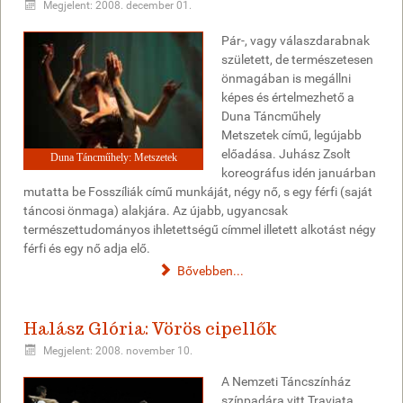
Megjelent: 2008. december 01.
Pár-, vagy válaszdarabnak
született, de természetesen
önmagában is megállni
képes és értelmezhető a
Duna Táncműhely
Metszetek című, legújabb
előadása. Juhász Zsolt
Duna Táncműhely: Metszetek
koreográfus idén januárban
mutatta be Fosszíliák című munkáját, négy nő, s egy férfi (saját
táncosi önmaga) alakjára. Az újabb, ugyancsak
természettudományos ihletettségű címmel illetett alkotást négy
férfi és egy nő adja elő.
Bővebben...
Halász Glória: Vörös cipellők
Megjelent: 2008. november 10.
A Nemzeti Táncszínház
színpadára vitt Traviata