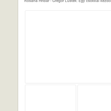
Rosana Hribar - Gregor Lustek: Egy csókkal kezdő