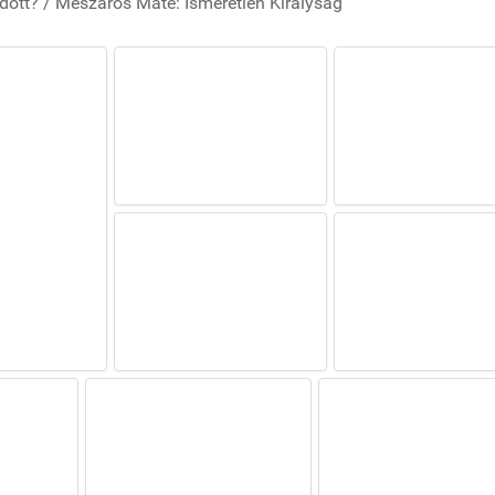
dött? / Mészáros Máté: Ismeretlen Királyság