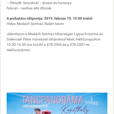
– Öltözék: lányoknál – dressz és harisnya
fiúknál – testhez álló öltözék
A próbatánc időpontja: 2019. február 10. 10.00 órától
Helye: Madách Színház, Balett-terem
Jelentkezni a Madách Színház titkárságán Lippai Krisztina és
Gelencsér Péter művészeti titkároknál lehet, hétköznapokon
10.00-16.00 óra között a 478-2006 és a 478-2007-es
telefonszámon.