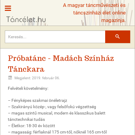
A magyar táncművészeti és
táncszínházi élet online
magazinja.
Keresés
Próbatánc - Madách Színház
Tánckara
Megjelent: 2019. február 06.
Felvételi követelmény:
– Fényképes szakmai önéletrajz
– Szakirányú közép-, vagy felsőfokú végzettség
– magas szintű musical, modern és klasszikus balett
tánctechnikai tudás
– Életkor: 18-30 év között
– magasság: férfiaknál 175 cm-től, nőknél 165 cm-től