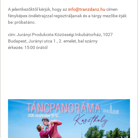
A jelentkezőktől kérjük, hogy az
info@tranzdanz.hu
címen
fényképes önéletrajzzal regisztráljanak és a tárgy mezőbe írják
be: próbatánc.
cím: Jurányi Produkciós Közösségi Inkubátorház, 1027
Budapest, Jurányi utca 1., 2. emelet, bal szárny
érkezés: 15:00 órától