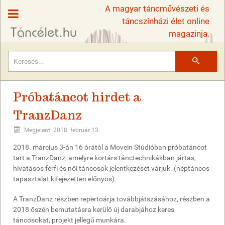
A magyar táncművészeti és
táncszínházi élet online
magazinja.
Keresés
Próbatáncot hirdet a
TranzDanz
Megjelent: 2018. február 13.
2018. március 3-án 16 órától a Movein Stúdióban próbatáncot
tart a TranzDanz, amelyre kortárs tánctechnikákban jártas,
hivatásos férfi és női táncosok jelentkezését várjuk. (néptáncos
tapasztalat kifejezetten előnyös).
A TranzDanz részben repertoárja továbbjátszásához, részben a
2018 őszén bemutatásra kerülő új darabjához keres
táncosokat, projekt jellegű munkára.