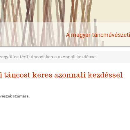
A magyar táncművészeti 
gyüttes férfi táncost keres azonnali kezdéssel
 táncost keres azonnali kezdéssel
űvészek számára.