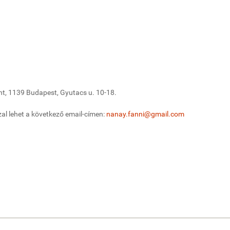
t, 1139 Budapest, Gyutacs u. 10-18.
zal lehet a következő email-címen:
nanay.fanni@gmail.com