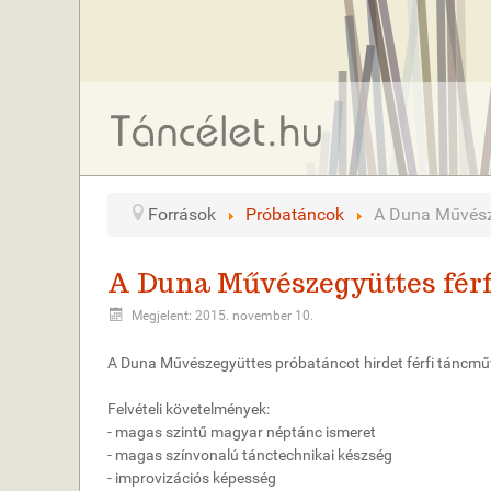
Források
Próbatáncok
A Duna Művésze
A Duna Művészegyüttes férfi
Megjelent: 2015. november 10.
A Duna Művészegyüttes próbatáncot hirdet férfi táncm
Felvételi követelmények:
- magas szintű magyar néptánc ismeret
- magas színvonalú tánctechnikai készség
- improvizációs képesség