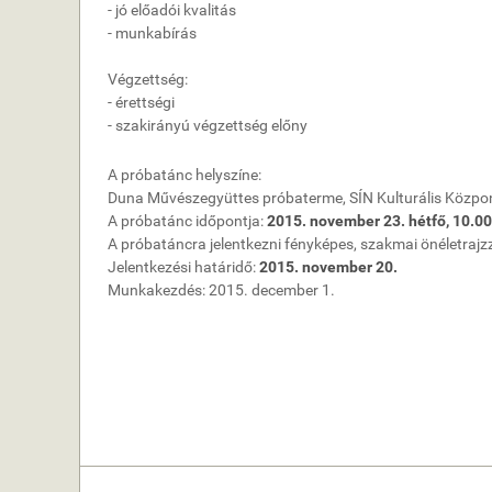
- jó előadói kvalitás
- munkabírás
Végzettség:
- érettségi
- szakirányú végzettség előny
A próbatánc helyszíne:
Duna Művészegyüttes próbaterme, SÍN Kulturális Közpon
A próbatánc időpontja:
2015. november 23. hétfő, 10.00
A próbatáncra jelentkezni fényképes, szakmai önéletrajz
Jelentkezési határidő:
2015. november 20.
Munkakezdés: 2015. december 1.