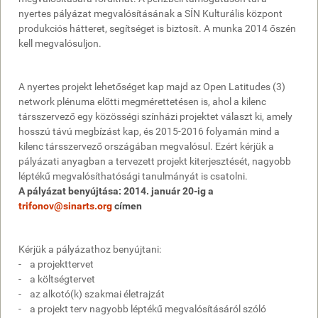
nyertes pályázat megvalósításának a SÍN Kulturális központ
produkciós hátteret, segítséget is biztosít. A munka 2014 őszén
kell megvalósuljon.
A nyertes projekt lehetőséget kap majd az Open Latitudes (3)
network plénuma előtti megmérettetésen is, ahol a kilenc
társszervező egy közösségi színházi projektet választ ki, amely
hosszú távú megbízást kap, és 2015-2016 folyamán mind a
kilenc társszervező országában megvalósul. Ezért kérjük a
pályázati anyagban a tervezett projekt kiterjesztését, nagyobb
léptékű megvalósíthatósági tanulmányát is csatolni.
A pályázat benyújtása: 2014. január 20-ig a
trifonov@sinarts.org
címen
Kérjük a pályázathoz benyújtani:
- a projekttervet
- a költségtervet
- az alkotó(k) szakmai életrajzát
- a projekt terv nagyobb léptékű megvalósításáról szóló