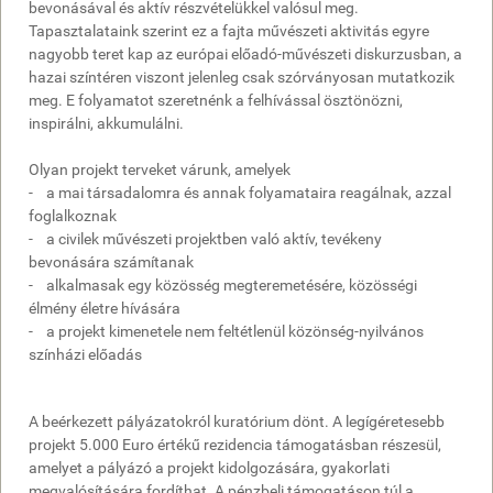
bevonásával és aktív részvételükkel valósul meg.
Tapasztalataink szerint ez a fajta művészeti aktivitás egyre
nagyobb teret kap az európai előadó-művészeti diskurzusban, a
hazai színtéren viszont jelenleg csak szórványosan mutatkozik
meg. E folyamatot szeretnénk a felhívással ösztönözni,
inspirálni, akkumulálni.
Olyan projekt terveket várunk, amelyek
- a mai társadalomra és annak folyamataira reagálnak, azzal
foglalkoznak
- a civilek művészeti projektben való aktív, tevékeny
bevonására számítanak
- alkalmasak egy közösség megteremetésére, közösségi
élmény életre hívására
- a projekt kimenetele nem feltétlenül közönség-nyilvános
színházi előadás
A beérkezett pályázatokról kuratórium dönt. A legígéretesebb
projekt 5.000 Euro értékű rezidencia támogatásban részesül,
amelyet a pályázó a projekt kidolgozására, gyakorlati
megvalósítására fordíthat. A pénzbeli támogatáson túl a