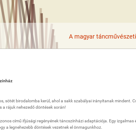
A magyar táncművészeti 
színház
atos, sötét birodalomba kerül, ahol a sakk szabályai irányítanak mindent. 
 és a rájuk nehezedő döntések során!
zonos című ifjúsági regényének táncszínházi adaptációja. Egy izgalmas 
 hogy a legnehezebb döntések vezetnek el önmagunkhoz.