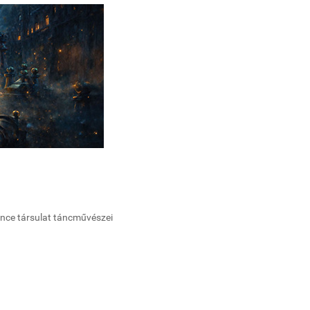
dance társulat táncművészei