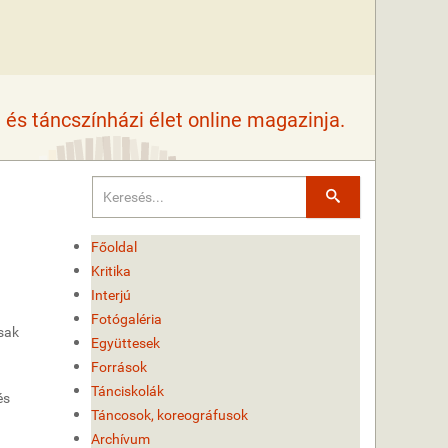
és táncszínházi élet online magazinja.
Keresés
Főoldal
Kritika
Interjú
Fotógaléria
Csak
Együttesek
Források
Tánciskolák
és
Táncosok, koreográfusok
Archívum