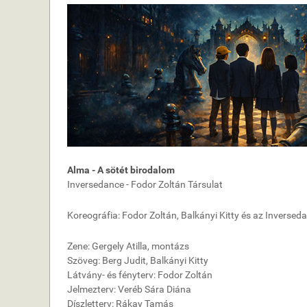
Alma - A sötét birodalom
Inversedance - Fodor Zoltán Társulat
Koreográfia: Fodor Zoltán, Balkányi Kitty és az Inverse
Zene: Gergely Atilla, montázs
Szöveg: Berg Judit, Balkányi Kitty
Látvány- és fényterv: Fodor Zoltán
Jelmezterv: Veréb Sára Diána
Díszletterv: Rákay Tamás