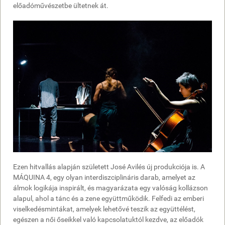
előadóművészetbe ültetnek át.
Ezen hitvallás alapján született José Avilés új produkciója is. A
MÁQUINA 4, egy olyan interdiszciplináris darab, amelyet az
álmok logikája inspirált, és magyarázata egy valóság kollázson
alapul, ahol a tánc és a zene együttműködik. Felfedi az emberi
viselkedésmintákat, amelyek lehetővé teszik az együttélést,
egészen a női őseikkel való kapcsolatuktól kezdve, az előadók