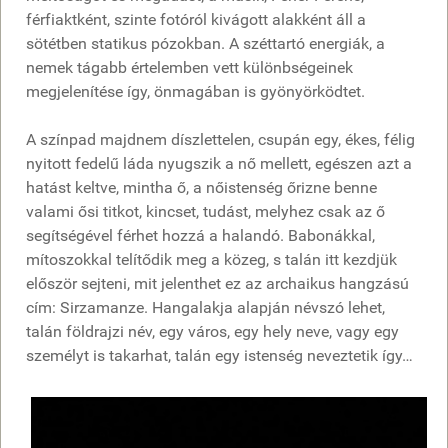
férfiaktként, szinte fotóról kivágott alakként áll a
sötétben statikus pózokban. A széttartó energiák, a
nemek tágabb értelemben vett különbségeinek
megjelenítése így, önmagában is gyönyörködtet.
A színpad majdnem díszlettelen, csupán egy, ékes, félig
nyitott fedelű láda nyugszik a nő mellett, egészen azt a
hatást keltve, mintha ő, a nőistenség őrizne benne
valami ősi titkot, kincset, tudást, melyhez csak az ő
segítségével férhet hozzá a halandó. Babonákkal,
mítoszokkal telítődik meg a közeg, s talán itt kezdjük
először sejteni, mit jelenthet ez az archaikus hangzású
cím: Sirzamanze. Hangalakja alapján névszó lehet,
talán földrajzi név, egy város, egy hely neve, vagy egy
személyt is takarhat, talán egy istenség neveztetik így…