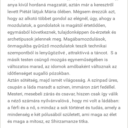
anya kívül hordaná magzatát, aztán már a keresztről
levett Piétát látjuk Mária ölében. Mégsem érezzük azt,
hogy az alkotó többet gondol az elégnél, úgy, ahogy a
mozdulatok, a gondolatok is magától értetődően,
egymásból következnek, tulajdonképpen ős-érzetek és
archetípusok jelennek meg. Magábamozdulások,
önmagukba gyűrűző mozdulatok teszik technikai
szempontból is lenyűgözővé , attraktívvá a táncot. S a
másik testen csüngő mozgás egyneműségében is
változatos marad, az idomok amőbaként változnak az
időtlenséget sugalló pózokban.
Aztán sötétség, majd ismét világosság. A színpad üres,
csupán a láda maradt a színen, immáron zárt fedéllel.
Mesteri, mesebeli zárás és csavar, hiszen csak így válik
a néző számára nyilvánvalóvá , hogy mi volt a ládában:
a férfi és a nő, s mindaz a sok történet és tudás, amely a
mindenség e két pólusából született, ami maga az élet
és maga a mítosz, ez Shirzamanze titka.