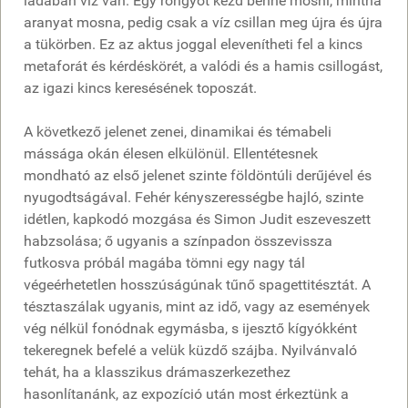
ládában víz van. Egy rongyot kezd benne mosni, mintha
aranyat mosna, pedig csak a víz csillan meg újra és újra
a tükörben. Ez az aktus joggal elevenítheti fel a kincs
metaforát és kérdéskörét, a valódi és a hamis csillogást,
az igazi kincs keresésének toposzát.
A következő jelenet zenei, dinamikai és témabeli
mássága okán élesen elkülönül. Ellentétesnek
mondható az első jelenet szinte földöntúli derűjével és
nyugodtságával. Fehér kényszerességbe hajló, szinte
idétlen, kapkodó mozgása és Simon Judit eszeveszett
habzsolása; ő ugyanis a színpadon összevissza
futkosva próbál magába tömni egy nagy tál
végeérhetetlen hosszúságúnak tűnő spagettitésztát. A
tésztaszálak ugyanis, mint az idő, vagy az események
vég nélkül fonódnak egymásba, s ijesztő kígyókként
tekeregnek befelé a velük küzdő szájba. Nyilvánvaló
tehát, ha a klasszikus drámaszerkezethez
hasonlítanánk, az expozíció után most érkeztünk a