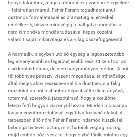
bonyodalomhoz, maga a drámai ok azonban – egyelőre
- feltáratlan marad. Fehér Ferenc tagadhatatlanul
ösztönös formalátással és dramaturgiai érzékkel
rendelkezik, hiszen mindvégig a hallgatva mondás, a
nem kimondva mondás tudásával képes közölni
valamit saját mikorvilága és a világ összefüggéseiről.
A harmadik, s egyben utolsó egység a legösszetettebb,
leglátványosabb és legerőteljesebb rész. Itt kerül sor az
első kontakttáncra, de nem hagyományos módon: A női
fél többnyire passzív, viszont megadása, érinthetősége
által mégis aktív részesévé válik a duettnek, s a félig
mozdulatlan női test ahhoz képest változik át anyává,
totemmé, szeretővé, játszótárssá, hogy a körülötte
létező férfi hogyan viszonyul hozzá. Minden moccanás
lassan együttmozdulássá, együttváltozássá alakul. A
terpeszben álló nőre Fehér Ferenc indamód kúszik fel,
beborítja testével, aztán, mint hatodik végtag mozog,
majd embrió pózt vesz fel, hogy olybá tűnik, mintha egy