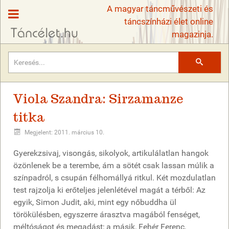
A magyar táncművészeti és
táncszínházi élet online
magazinja.
Keresés
Viola Szandra: Sirzamanze
titka
Megjelent: 2011. március 10.
Gyerekzsivaj, visongás, sikolyok, artikulálatlan hangok
özönlenek be a terembe, ám a sötét csak lassan múlik a
színpadról, s csupán félhomállyá ritkul. Két mozdulatlan
test rajzolja ki erőteljes jelenlétével magát a térből: Az
egyik, Simon Judit, aki, mint egy nőbuddha ül
törökülésben, egyszerre árasztva magából fenséget,
méltóságot és megadást; a másik, Fehér Ferenc,