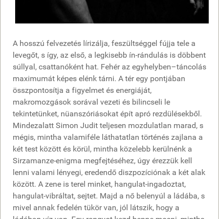
A hosszú felvezetés lírizálja, feszültséggel fújja tele a
levegőt, s így, az első, a legkisebb ín-rándulás is döbbent
súllyal, csattanóként hat. Fehér az egyhelyben–táncolás
maximumát képes elénk tárni. A tér egy pontjában
összpontosítja a figyelmet és energiáját,
makromozgások sorával vezeti és bilincseli le
tekintetünket, nüanszóriásokat épít apró rezdülésekből.
Mindezalatt Simon Judit teljesen mozdulatlan marad, s
mégis, mintha valamiféle láthatatlan történés zajlana a
két test között és körül, mintha közelebb kerülnénk a
Sirzamanze-enigma megfejtéséhez, úgy érezzük kell
lenni valami lényegi, eredendő diszpozíciónak a két alak
között. A zene is terel minket, hangulat-ingadoztat,
hangulat-vibráltat, sejtet. Majd a nő belenyúl a ládába, s
mivel annak fedelén tükör van, jól látszik, hogy a