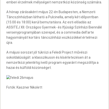
emberi érzelmek mélységeit nemzetközi közönség számára.
A hónap zárásaként május 22-én Budapesten, a Nemzeti
Táncszínházban látható a Pulcinella, amely két időpontban
(15:00 és 18:00) kerül bemutatásra. Az esti előadás az
ASSITEJ XII. Országos Gyermek- és Ifjúsági Színházi Biennálé
versenyprogramjában szerepel, és a commedia dell'arte
hagyományát kortárs táncszínházi eszközökkel értelmezi
újra.
A májusi sorozat jól tükrözi a Feledi Project művészi
sokoldalúságát: a klasszikuson és kísérletezésen át a
nemzetközi jelenlétig ívelő program egyaránt megszólítja a
hazai és külföldi közönséget.
Fotók: Kaszner Nikolett