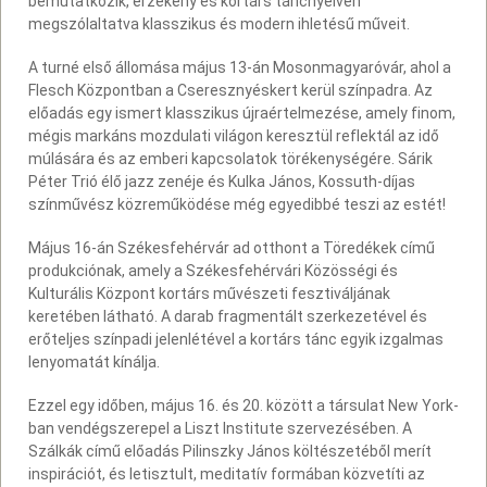
bemutatkozik, érzékeny és kortárs táncnyelven
megszólaltatva klasszikus és modern ihletésű műveit.
A turné első állomása május 13-án Mosonmagyaróvár, ahol a
Flesch Központban a Cseresznyéskert kerül színpadra. Az
előadás egy ismert klasszikus újraértelmezése, amely finom,
mégis markáns mozdulati világon keresztül reflektál az idő
múlására és az emberi kapcsolatok törékenységére. Sárik
Péter Trió élő jazz zenéje és Kulka János, Kossuth-díjas
színművész közreműködése még egyedibbé teszi az estét!
Május 16-án Székesfehérvár ad otthont a Töredékek című
produkciónak, amely a Székesfehérvári Közösségi és
Kulturális Központ kortárs művészeti fesztiváljának
keretében látható. A darab fragmentált szerkezetével és
erőteljes színpadi jelenlétével a kortárs tánc egyik izgalmas
lenyomatát kínálja.
Ezzel egy időben, május 16. és 20. között a társulat New York-
ban vendégszerepel a Liszt Institute szervezésében. A
Szálkák című előadás Pilinszky János költészetéből merít
inspirációt, és letisztult, meditatív formában közvetíti az