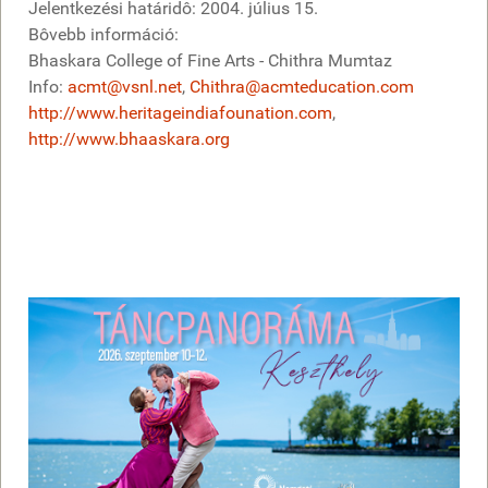
Jelentkezési határidô: 2004. július 15.
Bôvebb információ:
Bhaskara College of Fine Arts - Chithra Mumtaz
Info:
acmt@vsnl.net
,
Chithra@acmteducation.com
http://www.heritageindiafounation.com
,
http://www.bhaaskara.org