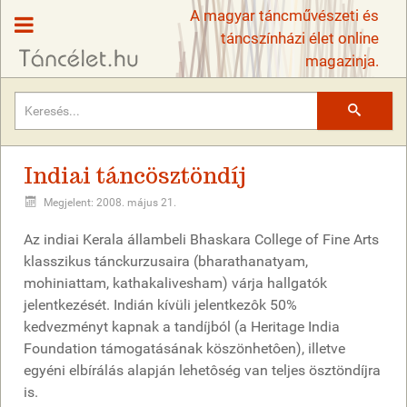
A magyar táncművészeti és
táncszínházi élet online
magazinja.
Keresés
Indiai táncösztöndíj
Megjelent: 2008. május 21.
Az indiai Kerala állambeli Bhaskara College of Fine Arts
klasszikus tánckurzusaira (bharathanatyam,
mohiniattam, kathakalivesham) várja hallgatók
jelentkezését. Indián kívüli jelentkezôk 50%
kedvezményt kapnak a tandíjból (a Heritage India
Foundation támogatásának köszönhetôen), illetve
egyéni elbírálás alapján lehetôség van teljes ösztöndíjra
is.