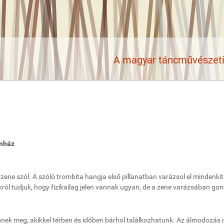
A magyar táncművészeti 
ínház
zene szól. A szóló trombita hangja első pillanatban varázsol el mindenkit
ról tudjuk, hogy fizikailag jelen vannak ugyan, de a zene varázsában gon
nek meg, akikkel térben és időben bárhol találkozhatunk. Az álmodozás