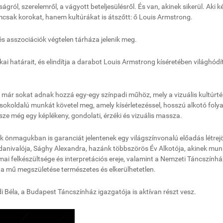
gról, szerelemről, a vágyott beteljesülésről. És van, akinek sikerül. Aki k
mcsak korokat, hanem kultúrákat is átszőtt: ő Louis Armstrong.
és asszociációk végtelen tárháza jelenik meg.
zikai határait, és elindítja a darabot Louis Armstrong kíséretében világhódí
 ma már sokat adnak hozzá egy-egy színpadi műhöz, mely a vizuális kultúrt
 sokoldalú munkát követel meg, amely kísérletezéssel, hosszú alkotó foly
ze még egy képlékeny, gondolati, érzéki és vizuális massza.
k önmagukban is garanciát jelentenek egy világszínvonalú előadás létrejö
anivalója, Sághy Alexandra, hazánk többszörös Év Alkotója, akinek mun
ai felkészültsége és interpretációs ereje, valamint a Nemzeti Táncszínhá
n a mű megszületése természetes és elkerülhetetlen.
i Béla, a Budapest Táncszínház igazgatója is aktívan részt vesz.