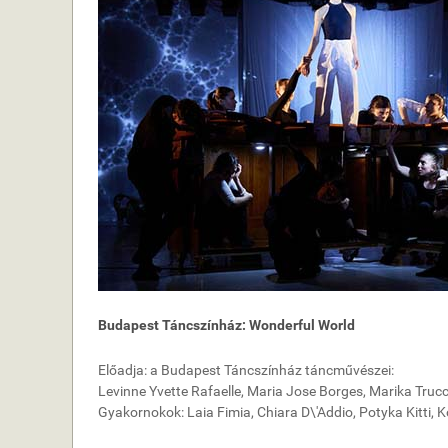
Budapest Táncszínház: Wonderful World
Előadja: a Budapest Táncszínház táncművészei:
Levinne Yvette Rafaelle, Maria Jose Borges, Marika Trucc
Gyakornokok: Laia Fimia, Chiara D\'Addio, Potyka Kitti, K