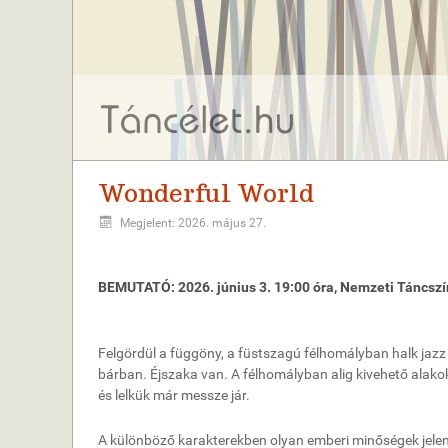
Wonderful World
Megjelent: 2026. május 27.
BEMUTATÓ: 2026. június 3. 19:00 óra, Nemzeti Táncsz
Felgördül a függöny, a füstszagú félhomályban halk jazz 
bárban. Éjszaka van. A félhomályban alig kivehető alakok
és lelkük már messze jár.
A különböző karakterekben olyan emberi minőségek jelen