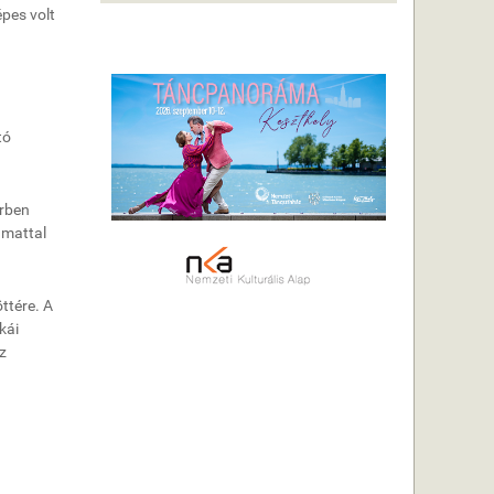
épes volt
tó
érben
amattal
ttére. A
kái
z