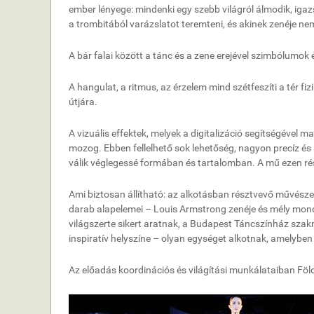
ember lényege: mindenki egy szebb világról álmodik, igazsá
a trombitából varázslatot teremteni, és akinek zenéje ne
A bár falai között a tánc és a zene erejével szimbólumok 
A hangulat, a ritmus, az érzelem mind szétfeszíti a tér fi
útjára.
A vizuális effektek, melyek a digitalizáció segítségével
mozog. Ebben fellelhető sok lehetőség, nagyon precíz és
válik véglegessé formában és tartalomban. A mű ezen rés
Ami biztosan állítható: az alkotásban résztvevő művésze
darab alapelemei – Louis Armstrong zenéje és mély mond
világszerte sikert aratnak, a Budapest Táncszínház szakm
inspiratív helyszíne – olyan egységet alkotnak, amelybe
Az előadás koordinációs és világítási munkálataiban Föld