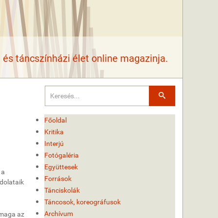
és táncszínházi élet online magazinja.
Keresés
Főoldal
Kritika
Interjú
Fotógaléria
Együttesek
 a
Források
dolataik
Tánciskolák
Táncosok, koreográfusok
Archívum
 maga az