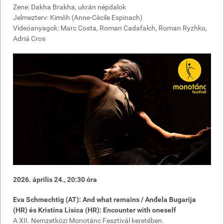
Zene: Dakha Brakha, ukrán népdalok
Jelmezterv: Kimôh (Anne-Cècile Espinach)
Videóanyagok: Marc Costa, Roman Cadafalch, Roman Ryzhko,
Adriá Cros
2026. április 24., 20:30 óra
Eva Schmechtig (AT): And what remains / Anđela Bugarija
(HR) és Kristina Lisica (HR): Encounter with oneself
A XII. Nemzetközi Monotánc Fesztivál keretében.