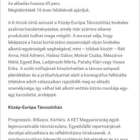
Az előadás hossza 45 perc.
Megtekintését 16 éven felülieknek ajánljuk.
A K-Arcok című sorozat a Közép-Európa Táncszínház kivételes
szakmai kezdeményezése, amely már számos sikeres
produkciót tudhat maga mögött. A sorozat célja, hogy
leképezze a hazai kortárstánc esszenciáját olyan kivételes
alkotói egyéniségek segítségével, mint – többek között – Réti
Anna, Hód Adrienn, Halász Gábor, Molnár Csaba, Mészáros
Máté, Egyed Bea, Ladjánszki Márta, Pataky Klári vagy Vasas
Erika. A szóló műfajának köszönhetően a táncos színpadi
jelenlétében és a próbafolyamat alatt a koreográfus felkínálta
ötletekre adott válaszaiban rajzolódik meg az előadó
személyisége, így válhat két alkotó entitás közös munkája egy-
egy karcolattá, arcképpé.
Közép-Európa Táncszínház
Progresszív. Stílusos. Kortárs. A KET Magyarország egyik
leginnovatívabb tánctársulata. Egyedülálló repertoárjának
darabjai aktualitásra és reflektivitásra törekszenek. A
mindennapokban felmerülő problémák felvetéséhez és az arra