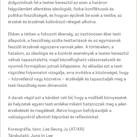
dolgozódnak fel a testen keresztül az ezen a határon
felgyülemlett ellentétes ideológiák, fizikai konfliktusok és
politikai feszültségek, és hogyan épülnek be ezek a testbe, az
érzetek és érzelmek különböző rétegeit alkotva.
Ebben a térben a fokozott éberség, az ösztönösen éber testi
állapotok, a feszültség szülte testtartások és az egymásnak
feszülő érzelmek egyszerre vannak jelen. A történelem, a
hatalom, az ideológia és a konkrét események a testen keresztül
válnak tapasztalattá, majd kézzelfogható válaszreakciók és
nyomok formájában jutnak kifejezésre. Az előadás ezt a testi
rögzülési folyamatot vizsgálja, arra invitálva a közönséget, hogy
– közvetlenül vagy közvetve – érzékeljék és tapasztalják meg a
testi feszültség ezen dimenzióit.
A darab végül azt a kérdést veti fel, hogy a múltbéli környezetek
és helyzetek egyéni testi emlékei miként határozzák meg a jelen
érzékelését és megélését, illetve hogyan befolyásolják a
valóságunkról alkotott képünket és reflexióinkat.
Koreográfia, tánc: Lee Seung Ju (AT/KR)
Társkutató: Jung In Lee