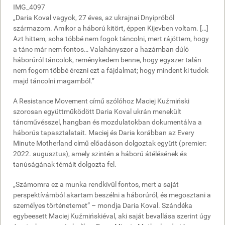
IMG_4097
„Daria Koval vagyok, 27 éves, az ukrajnai Dnyipróból
származom. Amikor a háború kitört, éppen Kijevben voltam. […]
Azt hittem, soha többé nem fogok táncolni, mert rájöttem, hogy
a tánc már nem fontos… Valahányszor a hazámban dúló
háborúról táncolok, reménykedem benne, hogy egyszer talán
nem fogom többé érezni ezt a fájdalmat; hogy mindent ki tudok
majd táncolni magamból.”
A Resistance Movement című szólóhoz Maciej Kuźmiński
szorosan együttműködött Daria Koval ukrán menekült
táncművésszel, hangban és mozdulatokban dokumentálva a
háborús tapasztalatait. Maciej és Daria korábban az Every
Minute Motherland című előadáson dolgoztak együtt (premier:
2022. augusztus), amely szintén a háború átélésének és
tanúságának témáit dolgozta fel.
„Számomra ez a munka rendkívül fontos, mert a saját
perspektívámból akartam beszélni a háborúról, és megosztani a
személyes történetemet” – mondja Daria Koval. Szándéka
egybeesett Maciej Kuźmińskiéval, aki saját bevallása szerint úgy