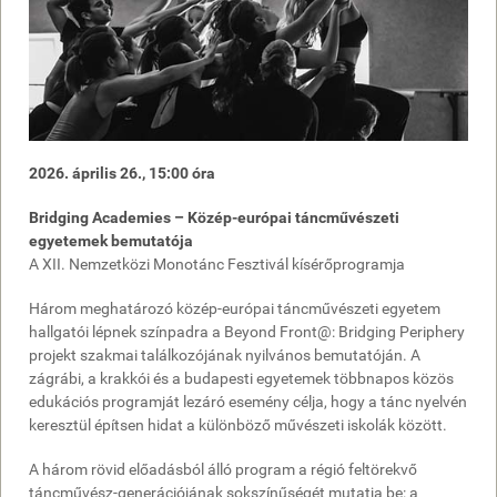
2026. április 26., 15:00 óra
Bridging Academies – Közép-európai táncművészeti
egyetemek bemutatója
A XII. Nemzetközi Monotánc Fesztivál kísérőprogramja
Három meghatározó közép-európai táncművészeti egyetem
hallgatói lépnek színpadra a Beyond Front@: Bridging Periphery
projekt szakmai találkozójának nyilvános bemutatóján. A
zágrábi, a krakkói és a budapesti egyetemek többnapos közös
edukációs programját lezáró esemény célja, hogy a tánc nyelvén
keresztül építsen hidat a különböző művészeti iskolák között.
A három rövid előadásból álló program a régió feltörekvő
táncművész-generációjának sokszínűségét mutatja be: a