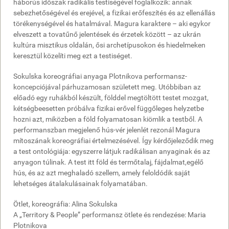
háborús időszak radikális testiségével foglalkozik: annak
sebezhetőségével és erejével, a fizikai erőfeszítés és az ellenállás
törékenységével és hatalmával. Magura karaktere – aki egykor
elveszett a tovatűnő jelentések és érzetek között – az ukrán
kultúra misztikus oldalán, ősi archetípusokon és hiedelmeken
keresztül közelíti meg ezt a testiséget.
Sokulska koreográfiai anyaga Plotnikova performansz-
koncepciójával párhuzamosan született meg. Utóbbiban az
előadó egy ruhákból készült, földdel megtöltött testet mozgat,
kétségbeesetten próbálva fizikai erővel függőleges helyzetbe
hozni azt, miközben a föld folyamatosan kiömlik a testből. A
performanszban megjelenő hús-vér jelenlét rezonál Magura
mítoszának koreográfiai értelmezésével. Így kérdőjeleződik meg
a test ontológiája: egyszerre látjuk radikálisan anyaginak és az
anyagon túlinak. A test itt föld és termőtalaj, fájdalmat,egélő
hús, és az azt meghaladó szellem, amely feloldódik saját
lehetséges átalakulásainak folyamatában.
Ötlet, koreográfia: Alina Sokulska
A „Territory & People” performansz ötlete és rendezése: Maria
Plotnikova