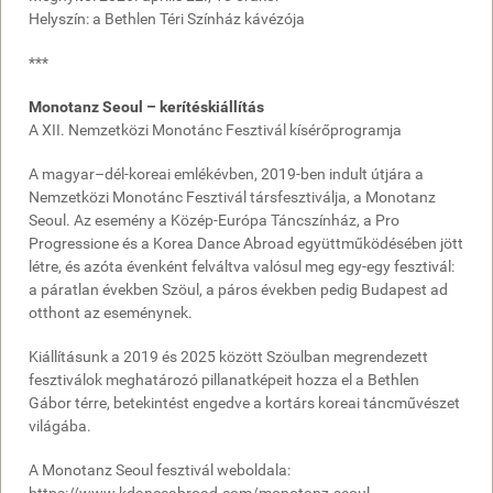
Helyszín: a Bethlen Téri Színház kávézója
***
Monotanz Seoul – kerítéskiállítás
A XII. Nemzetközi Monotánc Fesztivál kísérőprogramja
A magyar–dél-koreai emlékévben, 2019-ben indult útjára a
Nemzetközi Monotánc Fesztivál társfesztiválja, a Monotanz
Seoul. Az esemény a Közép-Európa Táncszínház, a Pro
Progressione és a Korea Dance Abroad együttműködésében jött
létre, és azóta évenként felváltva valósul meg egy-egy fesztivál:
a páratlan években Szöul, a páros években pedig Budapest ad
otthont az eseménynek.
Kiállításunk a 2019 és 2025 között Szöulban megrendezett
fesztiválok meghatározó pillanatképeit hozza el a Bethlen
Gábor térre, betekintést engedve a kortárs koreai táncművészet
világába.
A Monotanz Seoul fesztivál weboldala: