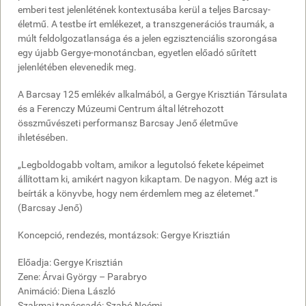
emberi test jelenlétének kontextusába kerül a teljes Barcsay-
életmű. A testbe írt emlékezet, a transzgenerációs traumák, a
múlt feldolgozatlansága és a jelen egzisztenciális szorongása
egy újabb Gergye-monotáncban, egyetlen előadó sűrített
jelenlétében elevenedik meg.
A Barcsay 125 emlékév alkalmából, a Gergye Krisztián Társulata
és a Ferenczy Múzeumi Centrum által létrehozott
összművészeti performansz Barcsay Jenő életműve
ihletésében.
„Legboldogabb voltam, amikor a legutolsó fekete képeimet
állítottam ki, amikért nagyon kikaptam. De nagyon. Még azt is
beírták a könyvbe, hogy nem érdemlem meg az életemet.”
(Barcsay Jenő)
Koncepció, rendezés, montázsok: Gergye Krisztián
Előadja: Gergye Krisztián
Zene: Árvai György – Parabryo
Animáció: Diena László
Szakmai tanácsadó: Szabó Noémi