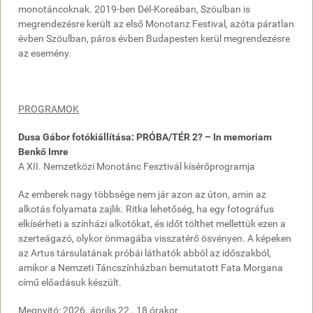
monotáncoknak. 2019-ben Dél-Koreában, Szöulban is
megrendezésre került az első Monotanz Festival, azóta páratlan
évben Szöulban, páros évben Budapesten kerül megrendezésre
az esemény.
PROGRAMOK
Dusa Gábor fotókiállítása: PRÓBA/TÉR 2? – In memoriam
Benkő Imre
A XII. Nemzetközi Monotánc Fesztivál kísérőprogramja
Az emberek nagy többsége nem jár azon az úton, amin az
alkotás folyamata zajlik. Ritka lehetőség, ha egy fotográfus
elkísérheti a színházi alkotókat, és időt tölthet mellettük ezen a
szerteágazó, olykor önmagába visszatérő ösvényen. A képeken
az Artus társulatának próbái láthatók abból az időszakból,
amikor a Nemzeti Táncszínházban bemutatott Fata Morgana
című előadásuk készült.
Megnyitó: 2026. április 22., 18 órakor