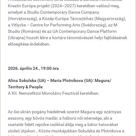
Kreatív Európa projekt (2024–2027) keretében valósul meg,
amelyet a Studio Contemporary Dance Company
(Horvátország), a Közép-Európa Táncszínház (Magyarország),
a Vitlycke – Centre for Performing Arts (Svédország), az M
Studio (Románia) és az UA Contemporary Dance Platform
(Ukrajna) hozott létre a kortárs táncművészet helyi fejlődésének
elősegítése érdekében.
2026. április 24., 19:00 óra
Alina Sokulska (UA) – Maria Plotnikova (UA): Magura/
Territory & People
A XII. Nemzetközi Monotánc Fesztivál keretében.
Az ősi ukrán pogány hiedelmek szerint Magura egy szárnyas
asszony, egy bűvös madár, a háború női istensége, aki a
csatatér felett repülve csókkal áldja meg a bátor katonákat
utolsó útjukon… Közös munkájukban Sokulska és Plotnikova a