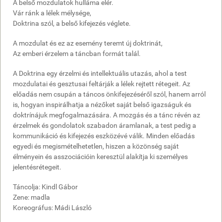
A belső mozdulatok hulláma elér.
Vár ránk a lélek mélysége,
Doktrina szól, a belső kifejezés véglete.
A mozdulat és ez az esemény teremt új doktrinát,
Az emberi érzelem a táncban formát talál.
A Doktrina egy érzelmi és intellektuális utazás, ahol a test
mozdulatai és gesztusai feltárják a lélek rejtett rétegeit. Az
előadás nem csupán a táncos önkifejezéséről szól, hanem arról
is, hogyan inspirálhatja a nézőket saját belső igazságuk és
doktrínájuk megfogalmazására. A mozgás és a tánc révén az
érzelmek és gondolatok szabadon áramlanak, a test pedig a
kommunikáció és kifejezés eszközévé válik. Minden előadás
egyedi és megismételhetetlen, hiszen a közönség saját
élményein és asszociációin keresztül alakítja ki személyes
jelentésrétegeit.
Táncolja: Kindl Gábor
Zene: madla
Koreográfus: Mádi László