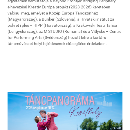
egyetemek bemutatója a Beyond Front@: Bridging Periphery
elnevezésű Kreatív Európa projekt (2023-2026) keretében
valósul meg, amelyet a Közép-Európa Táncszínház
(Magyarország), a Bunker (Szlovénia), a Hrvatski institut za
pokret i ples – HIPP (Horvátország), a Krakowski Teatr Tańca
(Lengyelország), az M STUDIO (Románia) és a Vitlycke – Centre
for Performing Arts (Svédország) hozott létre a kortárs
táncművészet helyi fejlődésének elősegítése érdekében.