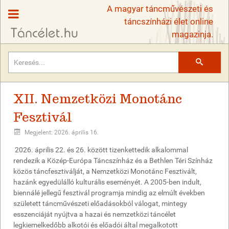
A magyar táncművészeti és
táncszínházi élet online
magazinja.
Keresés
XII. Nemzetközi Monotánc
Fesztivál
Megjelent: 2026. április 16.
2026. április 22. és 26. között tizenkettedik alkalommal
rendezik a Közép-Európa Táncszínház és a Bethlen Téri Színház
közös táncfesztiválját, a Nemzetközi Monotánc Fesztivált,
hazánk egyedülálló kulturális eseményét. A 2005-ben indult,
biennálé jellegű fesztivál programja mindig az elmúlt években
született táncművészeti előadásokból válogat, mintegy
esszenciáját nyújtva a hazai és nemzetközi táncélet
legkiemelkedőbb alkotói és előadói által megalkotott