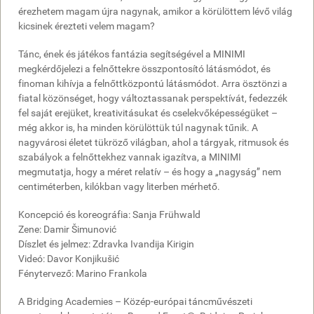
érezhetem magam újra nagynak, amikor a körülöttem lévő világ
kicsinek érezteti velem magam?
Tánc, ének és játékos fantázia segítségével a MINIMI
megkérdőjelezi a felnőttekre összpontosító látásmódot, és
finoman kihívja a felnőttközpontú látásmódot. Arra ösztönzi a
fiatal közönséget, hogy változtassanak perspektívát, fedezzék
fel saját erejüket, kreativitásukat és cselekvőképességüket –
még akkor is, ha minden körülöttük túl nagynak tűnik. A
nagyvárosi életet tükröző világban, ahol a tárgyak, ritmusok és
szabályok a felnőttekhez vannak igazítva, a MINIMI
megmutatja, hogy a méret relatív – és hogy a „nagyság” nem
centiméterben, kilókban vagy literben mérhető.
Koncepció és koreográfia: Sanja Frühwald
Zene: Damir Šimunović
Díszlet és jelmez: Zdravka Ivandija Kirigin
Videó: Davor Konjikušić
Fénytervező: Marino Frankola
A Bridging Academies – Közép-európai táncművészeti