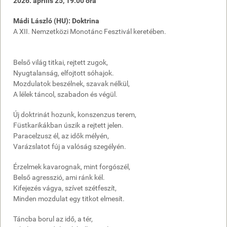
2026. április 25, 19:00 óra
Mádi László (HU): Doktrina
A XII. Nemzetközi Monotánc Fesztivál keretében.
Belső világ titkai, rejtett zugok,
Nyugtalanság, elfojtott sóhajok.
Mozdulatok beszélnek, szavak nélkül,
A lélek táncol, szabadon és végül.
Új doktrinát hozunk, konszenzus terem,
Füstkarikákban úszik a rejtett jelen.
Paracelzusz él, az idők mélyén,
Varázslatot fúj a valóság szegélyén.
Érzelmek kavarognak, mint forgószél,
Belső agresszió, ami ránk kél.
Kifejezés vágya, szívet szétfeszít,
Minden mozdulat egy titkot elmesít.
Táncba borul az idő, a tér,