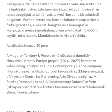
pedagógus. Miután az Anton Bruckner Private University Linz
hallgatójaként elvégezte táncművészeti, előadóművészeti és
táncpedagógiai tanulmányait, a svéd Norrdans társulatánál
dolgozott. Európa-szerte hoz létre kollaboratív projekteket a
fizikai precizitás, a kísérleti hangzás és a koreográfiai
kompozíció metszéspontjában; olyan alkotókkal működött
együtt, mint Ioannis Mandafounis és Akira Yoshida.
Az előadás hossza 40 perc.
A Magura/ Territory & People című előadás a dancEUA
elnevezésű Kreatív Európa projekt (2024–2027) keretében
valósul meg, amelyet a Studio Contemporary Dance Company
(Horvátország), a Közép-Európa Táncszínház (Magyarország),
a Vitlycke – Centre for Performing Arts (Svédország), az M
Studio (Románia) és az UA Contemporary Dance Platform
(Ukrajna) hozott létre a kortárs táncművészet helyi fejlődésének
elősegítése érdekében.