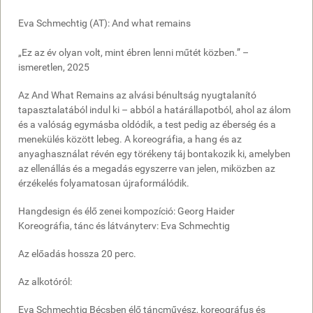
Eva Schmechtig (AT): And what remains
„Ez az év olyan volt, mint ébren lenni műtét közben.” –
ismeretlen, 2025
Az And What Remains az alvási bénultság nyugtalanító
tapasztalatából indul ki – abból a határállapotból, ahol az álom
és a valóság egymásba oldódik, a test pedig az éberség és a
menekülés között lebeg. A koreográfia, a hang és az
anyaghasználat révén egy törékeny táj bontakozik ki, amelyben
az ellenállás és a megadás egyszerre van jelen, miközben az
érzékelés folyamatosan újraformálódik.
Hangdesign és élő zenei kompozíció: Georg Haider
Koreográfia, tánc és látványterv: Eva Schmechtig
Az előadás hossza 20 perc.
Az alkotóról:
Eva Schmechtig Bécsben élő táncművész, koreográfus és