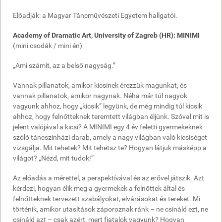
Előadják: a Magyar Táncművészeti Egyetem hallgatói.
Academy of Dramatic Art, University of Zagreb (HR): MINIMI
(mini csodák / mini én)
„Ami számít, az a belső nagyság.”
Vannak pillanatok, amikor kicsinek érezzük magunkat, és
vannak pillanatok, amikor nagynak. Néha már túl nagyok
vagyunk ahhoz, hogy „kicsik” legyünk, de még mindig túl kicsik
ahhoz, hogy felnőtteknek teremtett világban éljünk. Szóval mit is
jelent valójával a kicsi? A MINIMI egy 4 év feletti gyermekeknek
szóló táncszínházi darab, amely a nagy világban való kicsiséget
vizsgálja. Mit tehetek? Mit tehetsz te? Hogyan látjuk másképp a
világot? „Nézd, mit tudok!”
Az előadás a mérettel, a perspektívával és az erővel játszik. Azt
kérdezi, hogyan élik meg a gyermekek a felnőttek által és
felnőtteknek tervezett szabályokat, elvárásokat és tereket. Mi
történik, amikor utasítások záporoznak ránk – ne csináld ezt, ne
csináld azt – csak azért, mert fiatalok vagyunk? Hogyan