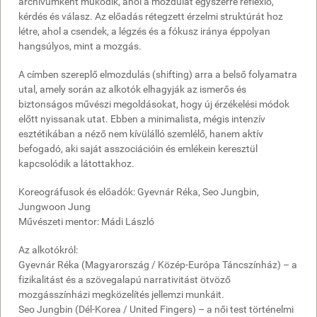
archívumként működik, ahol a mozdulat egyszerre reflexió,
kérdés és válasz. Az előadás rétegzett érzelmi struktúrát hoz
létre, ahol a csendek, a légzés és a fókusz iránya éppolyan
hangsúlyos, mint a mozgás.
A címben szereplő elmozdulás (shifting) arra a belső folyamatra
utal, amely során az alkotók elhagyják az ismerős és
biztonságos művészi megoldásokat, hogy új érzékelési módok
előtt nyissanak utat. Ebben a minimalista, mégis intenzív
esztétikában a néző nem kívülálló szemlélő, hanem aktív
befogadó, aki saját asszociációin és emlékein keresztül
kapcsolódik a látottakhoz.
Koreográfusok és előadók: Gyevnár Réka, Seo Jungbin,
Jungwoon Jung
Művészeti mentor: Mádi László
Az alkotókról:
Gyevnár Réka (Magyarország / Közép-Európa Táncszínház) – a
fizikalitást és a szövegalapú narrativitást ötvöző
mozgásszínházi megközelítés jellemzi munkáit.
Seo Jungbin (Dél-Korea / United Fingers) – a női test történelmi