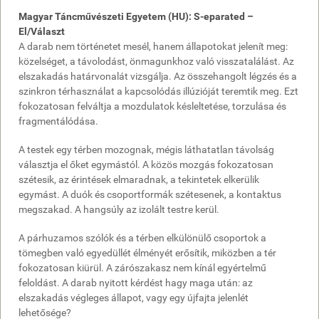
Magyar Táncművészeti Egyetem (HU): S-eparated –
El/Választ
A darab nem történetet mesél, hanem állapotokat jelenít meg:
közelséget, a távolodást, önmagunkhoz való visszatalálást. Az
elszakadás határvonalát vizsgálja. Az összehangolt légzés és a
szinkron térhasználat a kapcsolódás illúzióját teremtik meg. Ezt
fokozatosan felváltja a mozdulatok késleltetése, torzulása és
fragmentálódása.
A testek egy térben mozognak, mégis láthatatlan távolság
választja el őket egymástól. A közös mozgás fokozatosan
szétesik, az érintések elmaradnak, a tekintetek elkerülik
egymást. A duók és csoportformák szétesenek, a kontaktus
megszakad. A hangsúly az izolált testre kerül.
A párhuzamos szólók és a térben elkülönülő csoportok a
tömegben való egyedüllét élményét erősítik, miközben a tér
fokozatosan kiürül. A zárószakasz nem kínál egyértelmű
feloldást. A darab nyitott kérdést hagy maga után: az
elszakadás végleges állapot, vagy egy újfajta jelenlét
lehetősége?