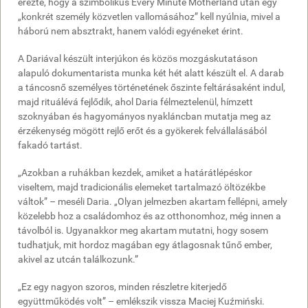
érezte, hogy a szimbolikus Every Minute Motherland után egy
„konkrét személy közvetlen vallomásához” kell nyúlnia, mivel a
háború nem absztrakt, hanem valódi egyéneket érint.
A Dariával készült interjúkon és közös mozgáskutatáson
alapuló dokumentarista munka két hét alatt készült el. A darab
a táncosnő személyes történetének őszinte feltárásaként indul,
majd rituálévá fejlődik, ahol Daria félmeztelenül, hímzett
szoknyában és hagyományos nyakláncban mutatja meg az
érzékenység mögött rejlő erőt és a gyökerek felvállalásából
fakadó tartást.
„Azokban a ruhákban kezdek, amiket a határátlépéskor
viseltem, majd tradicionális elemeket tartalmazó öltözékbe
váltok” – meséli Daria. „Olyan jelmezben akartam fellépni, amely
közelebb hoz a családomhoz és az otthonomhoz, még innen a
távolból is. Ugyanakkor meg akartam mutatni, hogy sosem
tudhatjuk, mit hordoz magában egy átlagosnak tűnő ember,
akivel az utcán találkozunk.”
„Ez egy nagyon szoros, minden részletre kiterjedő
együttműködés volt” – emlékszik vissza Maciej Kuźmiński.