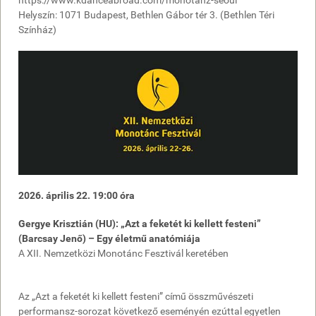
https://www.kdanceabroad.com/monotanz-seoul
Helyszín: 1071 Budapest, Bethlen Gábor tér 3. (Bethlen Téri
Színház)
2026. április 22. 19:00 óra
Gergye Krisztián (HU): „Azt a feketét ki kellett festeni”
(Barcsay Jenő) – Egy életmű anatómiája
A XII. Nemzetközi Monotánc Fesztivál keretében
Az „Azt a feketét ki kellett festeni” című összművészeti
performansz-sorozat következő eseményén ezúttal egyetlen