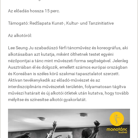
Az előadás hossza 15 perc.
Támogató: RedSapata Kunst-, Kultur- und Tanzinitiative
Az alkotóról:
Lee Seung Ju szabadúszó férfi táncművész és koreográfus, aki
alkotásaiban azt kutatja, miként ölthetnek testet egyéni
nézőpontjai a tánc mint művészeti forma segítségével. Jelenleg
Ausztriában él és dolgozik, emellett számos európai országban
és Koreában is széles körű szakmai tapasztalatot szerzett.
Aktívan tevékenykedik az előadó-művészet és az
interdiszciplináris művészetek területén, folyamatosan tágítva
művészi határait és új alkotói ötletek után kutatva, hogy tovább
mélyítse és színesítse alkotói gyakorlatát.