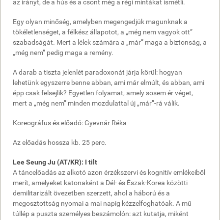
az irányt, de a hús és a csont még a régi mintákat ismétli.
Egy olyan minőség, amelyben megengedjük magunknak a
tökéletlenséget, a félkész állapotot, a „még nem vagyok ott”
szabadságát. Mert a lélek számára a „már” maga a biztonság, a
„még nem” pedig maga a remény.
A darab a tiszta jelenlét paradoxonát járja körül: hogyan
lehetünk egyszerre benne abban, ami már elmúlt, és abban, ami
épp csak felsejlik? Egyetlen folyamat, amely sosem ér véget,
mert a „még nem” minden mozdulattal új „már”-rá válik.
Koreográfus és előadó: Gyevnár Réka
Az előadás hossza kb. 25 perc.
Lee Seung Ju (AT/KR): I tilt
A táncelőadás az alkotó azon érzékszervi és kognitív emlékeiből
merít, amelyeket katonaként a Dél- és Észak-Korea közötti
demilitarizált övezetben szerzett, ahol a háború és a
megosztottság nyomai a mai napig kézzelfoghatóak. A mű
túllép a puszta személyes beszámolón: azt kutatja, miként