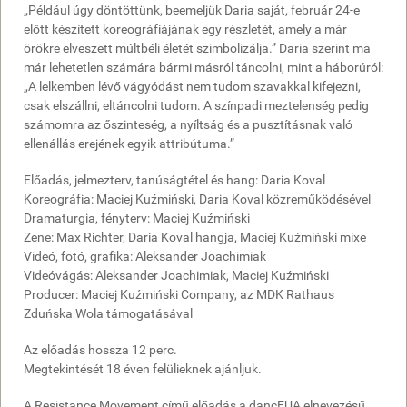
„Például úgy döntöttünk, beemeljük Daria saját, február 24-e
előtt készített koreográfiájának egy részletét, amely a már
örökre elveszett múltbéli életét szimbolizálja.” Daria szerint ma
már lehetetlen számára bármi másról táncolni, mint a háborúról:
„A lelkemben lévő vágyódást nem tudom szavakkal kifejezni,
csak elszállni, eltáncolni tudom. A színpadi meztelenség pedig
számomra az őszinteség, a nyíltság és a pusztításnak való
ellenállás erejének egyik attribútuma.”
Előadás, jelmezterv, tanúságtétel és hang: Daria Koval
Koreográfia: Maciej Kuźmiński, Daria Koval közreműködésével
Dramaturgia, fényterv: Maciej Kuźmiński
Zene: Max Richter, Daria Koval hangja, Maciej Kuźmiński mixe
Videó, fotó, grafika: Aleksander Joachimiak
Videóvágás: Aleksander Joachimiak, Maciej Kuźmiński
Producer: Maciej Kuźmiński Company, az MDK Rathaus
Zduńska Wola támogatásával
Az előadás hossza 12 perc.
Megtekintését 18 éven felülieknek ajánljuk.
A Resistance Movement című előadás a dancEUA elnevezésű