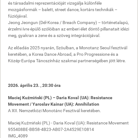
és társadalmi reprezentációját vizsgálja különféle
mozgásformák – balett, street dance, kortárs technikák –
fúziójával.
Jeong Jeongun (Dél-Korea / Breach Company) – történetalapú,
érzelmi ívre épülő szólóiban az emberi élet döntő pillanatait idézi
meg, gyakran a zene és a szöveg integrációjával.
Az előadás 2025 nyarán, Szöulban, a Monotanz Seoul fesztivál
keretében, a Korea Dance Abroad, a Pro Progressione és a
Közép-Európa Táncszínház szakmai partnerségében jött létre.
2026. április 23. , 20:30 óra
Maciej Kuźmiński (PL) – Daria Koval (UA): Resistance
Movement / Yaroslav Kainar (UA): Annihilation
A XII. Nemzetközi Monotánc Fesztivál keretében.
Maciej Kuźmiński (PL) - Daria Koval (UA): Resistance Movement
955408BE-BB58-4B23-AB07-2A4529E10814
IMG_4089