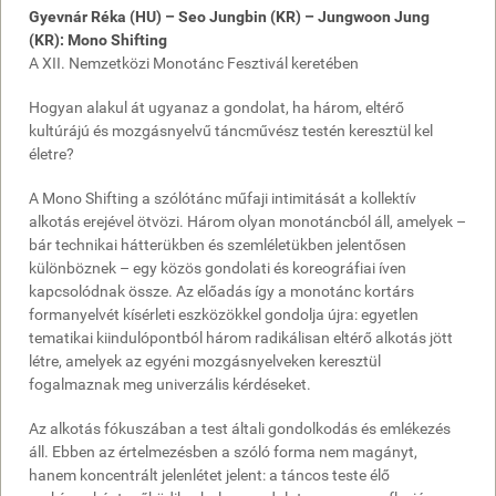
Gyevnár Réka (HU) – Seo Jungbin (KR) – Jungwoon Jung
(KR): Mono Shifting
A XII. Nemzetközi Monotánc Fesztivál keretében
Hogyan alakul át ugyanaz a gondolat, ha három, eltérő
kultúrájú és mozgásnyelvű táncművész testén keresztül kel
életre?
A Mono Shifting a szólótánc műfaji intimitását a kollektív
alkotás erejével ötvözi. Három olyan monotáncból áll, amelyek –
bár technikai hátterükben és szemléletükben jelentősen
különböznek – egy közös gondolati és koreográfiai íven
kapcsolódnak össze. Az előadás így a monotánc kortárs
formanyelvét kísérleti eszközökkel gondolja újra: egyetlen
tematikai kiindulópontból három radikálisan eltérő alkotás jött
létre, amelyek az egyéni mozgásnyelveken keresztül
fogalmaznak meg univerzális kérdéseket.
Az alkotás fókuszában a test általi gondolkodás és emlékezés
áll. Ebben az értelmezésben a szóló forma nem magányt,
hanem koncentrált jelenlétet jelent: a táncos teste élő