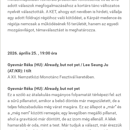
adott válaszok megfogalmazásához a kortárs tánc változatos
nyelvét választották. A KET, ahogy ezt nevében is hirdeti, vállalja
egy adott földrajzi régióhoz való kötődést, a Kárpát-medence és
régiója nemcsak a működésének fő területét, hanem az egyedi
mozgásvilágot, témaválasztást is meghatározza.
2026. április 25. , 19:00 óra
Gyevnár Réka (HU): Already, but not yet / Lee Seung Ju
(AT/KR): I tilt
A XII. Nemzetközi Monotánc Fesztivál keretében.
Gyevnár Réka (HU): Already, but not yet
Ez a szóló az átalakulás magányos folyamatát térképezi fel: azt
a sűrű pillanatot, amikor a belső döntés már megszületett, de a
teljes felszabadulás még várat magára. Ez az állapot a „már” és
a „még nem” közötti remegés; egy levegőben megálló pillanat,
ahol a gravitáció már döntött, de az izom még ellenáll. A lélek
hamarabb ér oda, mint a test. Már tudjuk a választ, már érezzük