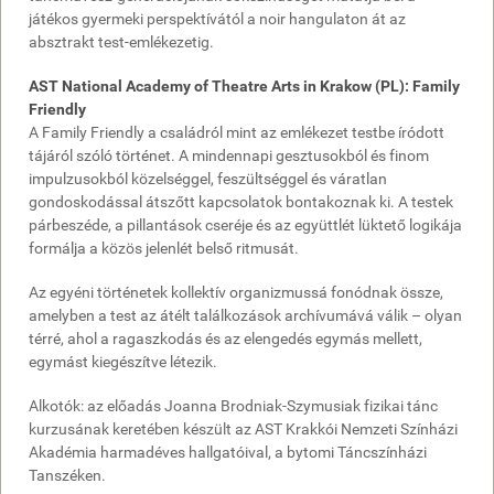
játékos gyermeki perspektívától a noir hangulaton át az
absztrakt test-emlékezetig.
AST National Academy of Theatre Arts in Krakow (PL): Family
Friendly
A Family Friendly a családról mint az emlékezet testbe íródott
tájáról szóló történet. A mindennapi gesztusokból és finom
impulzusokból közelséggel, feszültséggel és váratlan
gondoskodással átszőtt kapcsolatok bontakoznak ki. A testek
párbeszéde, a pillantások cseréje és az együttlét lüktető logikája
formálja a közös jelenlét belső ritmusát.
Az egyéni történetek kollektív organizmussá fonódnak össze,
amelyben a test az átélt találkozások archívumává válik – olyan
térré, ahol a ragaszkodás és az elengedés egymás mellett,
egymást kiegészítve létezik.
Alkotók: az előadás Joanna Brodniak-Szymusiak fizikai tánc
kurzusának keretében készült az AST Krakkói Nemzeti Színházi
Akadémia harmadéves hallgatóival, a bytomi Táncszínházi
Tanszéken.